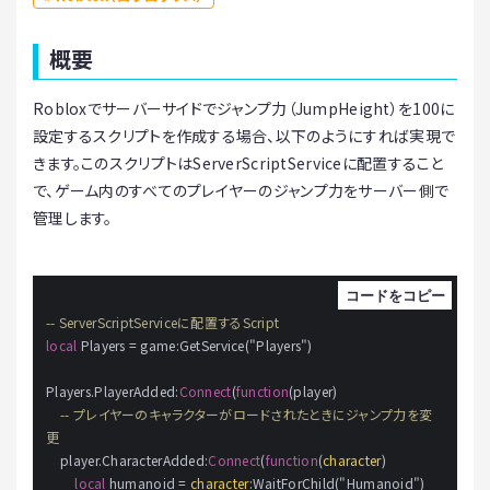
概要
Robloxでサーバーサイドでジャンプ力（JumpHeight）を100に
設定するスクリプトを作成する場合、以下のようにすれば実現で
きます。このスクリプトはServerScriptServiceに配置すること
で、ゲーム内のすべてのプレイヤーのジャンプ力をサーバー側で
管理します。
-- ServerScriptServiceに配置するScript
local
 Players 
=
 game:GetService("Players")

Players.PlayerAdded:
Connect
(
function
(player)

-- プレイヤーのキャラクターがロードされたときにジャンプ力を変
更
    player.CharacterAdded:
Connect
(
function
(
character
)

local
 humanoid 
=
character
:WaitForChild("Humanoid")
