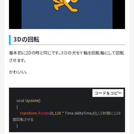
3Dの回転
基本的に2Dの時と同じです。３Ｄの犬をＹ軸を回転軸にして回転
させます。
かわいい。
    void 
Update
()

    {

transform
.Rotate
(
0
,
120
 * Time.deltaTime,
0
);
//1秒間に120
度回転させる
    }