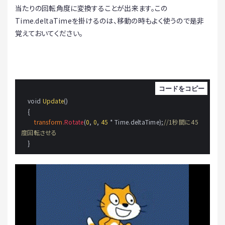
当たりの回転角度に変換することが出来ます。この
Time.deltaTimeを掛けるのは、移動の時もよく使うので是非
覚えておいてください。
    void 
Update
()

    {

transform
.Rotate
(
0
, 
0
, 
45
 * Time.deltaTime);
//1秒間に45
度回転させる
    }