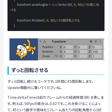
        transform.eulerAngles = 
new
 Vector3(
0
, 
0
, 
90
);
//90度に向
ける
        transform.Rotate(
0
, 
0
, 
45
);
//45度回転させる
    }
ずっと回転させる
ずっと回転し続けるコードです。1秒間に45度回転します。
Update関数内に書いてくださいね。
Time.deltaTimeは前のフレームからの経過時間（秒）を表しま
す。例えば、50fpsの場合は、0.02です。これを掛けることによっ
て、45という数字の意味を1フレーム当たりの回転角度から1秒