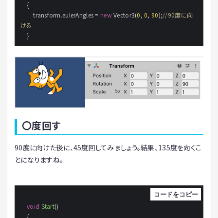
    {

        transform.eulerAngles = 
new
 Vector3(
0
, 
0
, 
90
);
//90度に向
ける
    }
〇度回す
90度に向けた後に、45度回してみましょう。結果、135度を向くこ
とになりますね。
void
Start
()
    {
