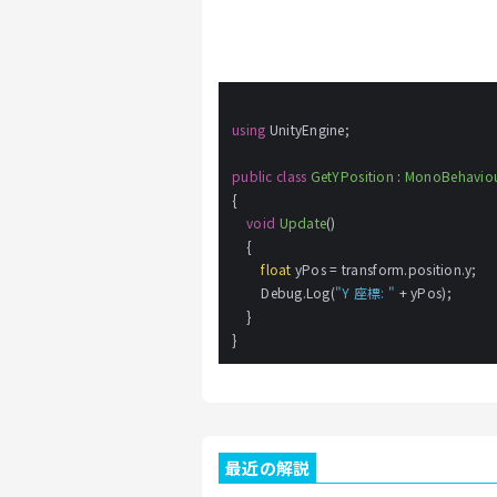
using
 UnityEngine;

public
class
GetYPosition
 : 
MonoBehavio
{

void
Update
()
    {

float
 yPos = transform.position.y;

        Debug.Log(
"Y 座標: "
 + yPos);

    }

最近の解説