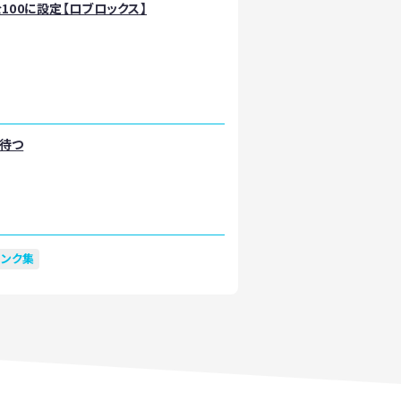
）を100に設定【ロブロックス】
秒待つ
リンク集