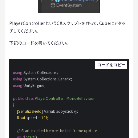
PlayerControllerというC#スクリプトを作って、Cubeにアタッ
チしてください。
下記のコードを書いてください。
using
using
using
 UnityEngine;

public
class
PlayerController
 : 
MonoBehaviour
{

    [
SerializeField
] VariableJoystick vj;

float
 speed = 
10f
;

// Start is called before the first frame update
void
Start
()