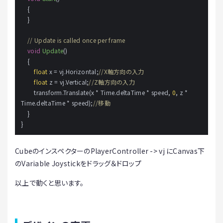
    {

    }

// Update is called once per frame
void
Update
()
    {

float
 x = vj.Horizontal;
//X軸方向の入力
float
 z = vj.Vertical;
//Z軸方向の入力
        transform.Translate(x * Time.deltaTime * speed, 
0
, z * 
Time.deltaTime * speed);
//移動
    }

CubeのインスペクターのPlayerController -> vj にCanvas下
のVariable Joystickをドラッグ＆ドロップ
以上で動くと思います。